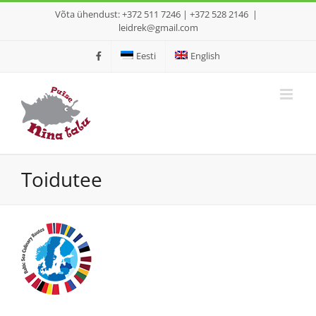
Skip
Võta ühendust: +372 511 7246 | +372 528 2146
|
to
leidrek@gmail.com
content
Eesti
English
Toidutee