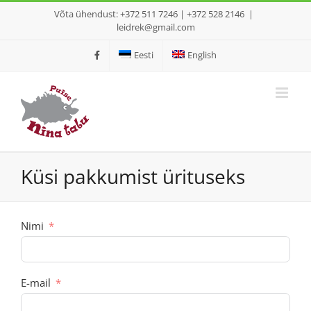
Skip
Võta ühendust: +372 511 7246 | +372 528 2146
|
to
leidrek@gmail.com
content
Eesti
English
Küsi pakkumist ürituseks
Nimi
E-mail