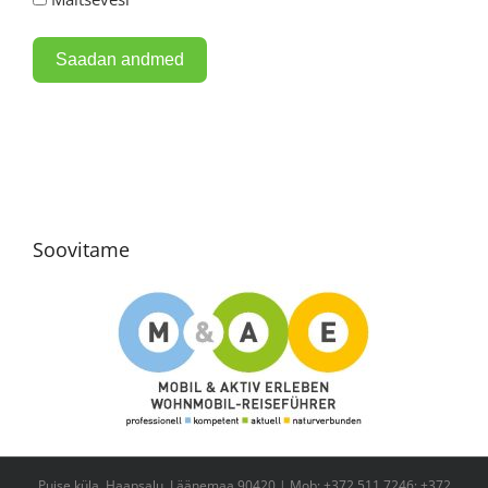
Saadan andmed
Alternative:
Soovitame
Puise küla, Haapsalu, Läänemaa 90420 | Mob: +372 511 7246; +372