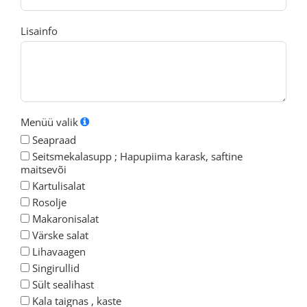
Lisainfo
Menüü valik
Seapraad
Seitsmekalasupp ; Hapupiima karask, saftine
maitsevõi
Kartulisalat
Rosolje
Makaronisalat
Värske salat
Lihavaagen
Singirullid
Sült sealihast
Kala taignas , kaste