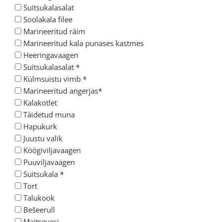
Suitsukalasalat
Soolakala filee
Marineeritud räim
Marineeritud kala punases kastmes
Heeringavaagen
Suitsukalasalat *
Külmsuistu vimb *
Marineeritud angerjas*
Kalakotlet
Täidetud muna
Hapukurk
Juustu valik
Köögiviljavaagen
Puuviljavaagen
Suitsukala *
Tort
Talukook
Bešeerull
Maitsevesi