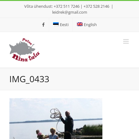
Skip
Võta ühendust: +372 511 7246 | +372 528 2146
|
to
leidrek@gmail.com
content
Eesti
English
IMG_0433