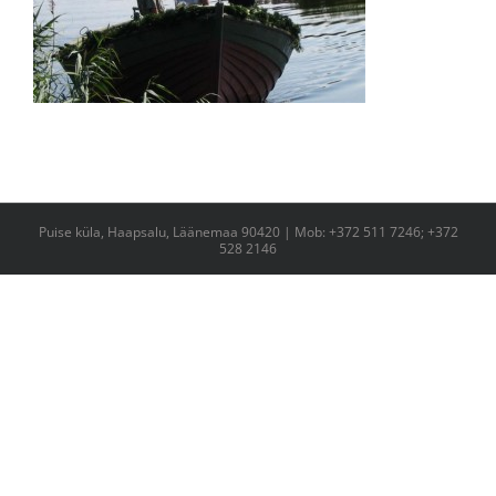
Puise küla, Haapsalu, Läänemaa 90420 | Mob: +372 511 7246; +372
528 2146