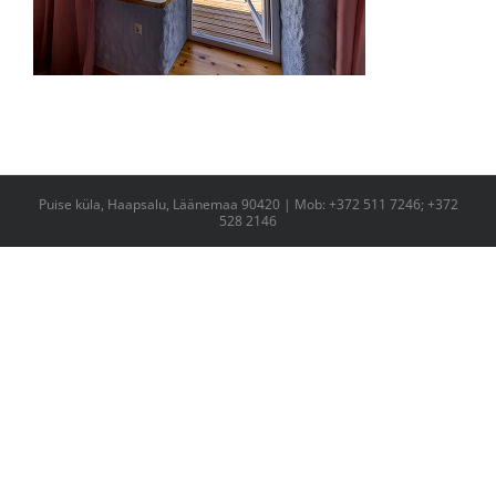
Puise küla, Haapsalu, Läänemaa 90420 | Mob: +372 511 7246; +372
528 2146