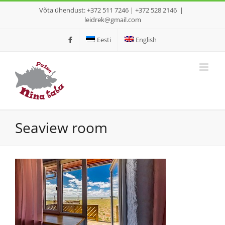
Skip
Võta ühendust: +372 511 7246 | +372 528 2146
|
to
leidrek@gmail.com
content
Eesti
English
Seaview room