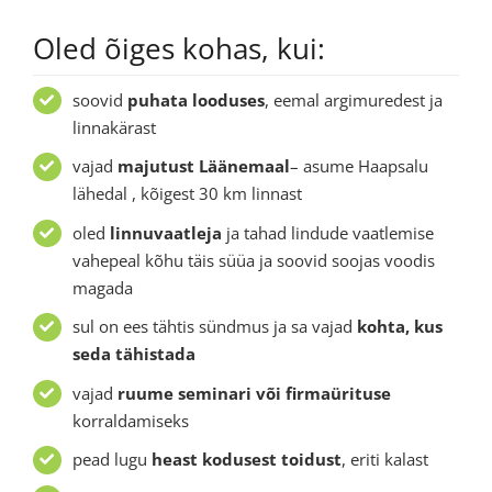
Oled õiges kohas, kui:
soovid
puhata looduses
, eemal argimuredest ja
linnakärast
vajad
majutust Läänemaal
– asume Haapsalu
lähedal , kõigest 30 km linnast
oled
linnuvaatleja
ja tahad lindude vaatlemise
vahepeal kõhu täis süüa ja soovid soojas voodis
magada
sul on ees tähtis sündmus ja sa vajad
kohta, kus
seda tähistada
vajad
ruume seminari või firmaürituse
korraldamiseks
pead lugu
heast kodusest toidust
, eriti kalast