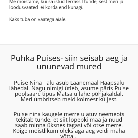
Me mõistame, kui sa istud terrassil tunde, sest meri ja
loodusvaated ei korda end kunagi.
Kaks tuba on vaatega aiale.
Puhka Puises- siin seisab aeg ja
ununevad mured
Puise Nina Talu asub Läänemaal Haapsalu
lähedal. Nagu nimigi ütleb, asume päris Puise
poolsaare tipus Matsalu lahe põhjakaldal.
Meri ümbritseb meid kolmest küljest.
Puise nina kaugele merre ulatuv neemeots
tekitab tunde, et siit lõpebki maa ja nüüd
saab minna üksnes tagasi või otse merre.
Kõige mõistlikum oleks aga aeg veidi maha
võtta…