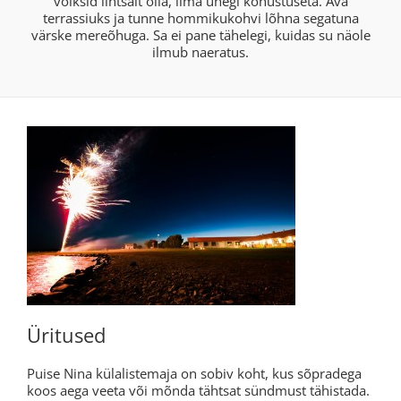
võiksid lihtsalt olla, ilma ühegi kohustuseta. Ava
terrassiuks ja tunne hommikukohvi lõhna segatuna
värske mereõhuga. Sa ei pane tähelegi, kuidas su näole
ilmub naeratus.
Üritused
Puise Nina külalistemaja on sobiv koht, kus sõpradega
koos aega veeta või mõnda tähtsat sündmust tähistada.