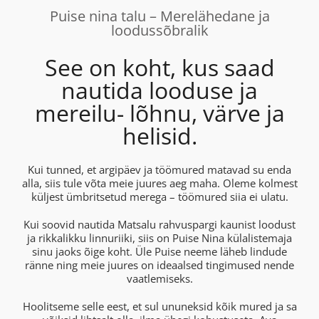
Puise nina talu – Merelähedane ja
loodussõbralik
See on koht, kus saad
nautida looduse ja
mereilu- lõhnu, värve ja
helisid.
Kui tunned, et argipäev ja töömured matavad su enda
alla, siis tule võta meie juures aeg maha. Oleme kolmest
küljest ümbritsetud merega – töömured siia ei ulatu.
Kui soovid nautida Matsalu rahvuspargi kaunist loodust
ja rikkalikku linnuriiki, siis on Puise Nina külalistemaja
sinu jaoks õige koht. Üle Puise neeme läheb lindude
ränne ning meie juures on ideaalsed tingimused nende
vaatlemiseks.
Hoolitseme selle eest, et sul ununeksid kõik mured ja sa