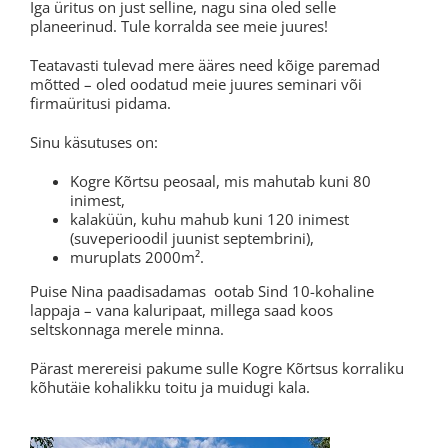
Iga üritus on just selline, nagu sina oled selle
planeerinud. Tule korralda see meie juures!
Teatavasti tulevad mere ääres need kõige paremad
mõtted – oled oodatud meie juures seminari või
firmaüritusi pidama.
Sinu käsutuses on:
Kogre Kõrtsu peosaal, mis mahutab kuni 80
inimest,
kalaküün, kuhu mahub kuni 120 inimest
(suveperioodil juunist septembrini),
muruplats 2000m².
Puise Nina paadisadamas ootab Sind 10-kohaline
lappaja – vana kaluripaat, millega saad koos
seltskonnaga merele minna.
Pärast merereisi pakume sulle Kogre Kõrtsus korraliku
kõhutäie kohalikku toitu ja muidugi kala.