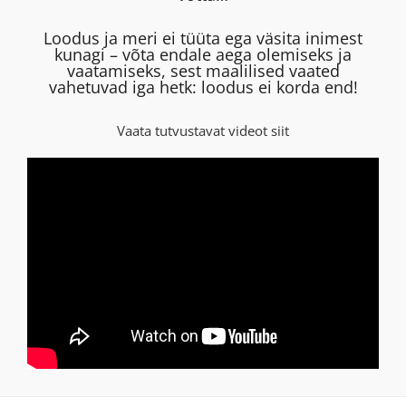
Loodus ja meri ei tüüta ega väsita inimest
kunagi – võta endale aega olemiseks ja
vaatamiseks, sest maalilised vaated
vahetuvad iga hetk: loodus ei korda end!
Vaata tutvustavat videot siit