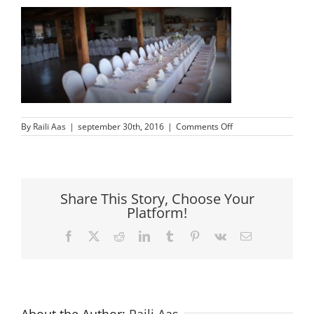
on
By
Raili Aas
|
september 30th, 2016
|
Comments Off
Kogre
Kõrts
Pulmad
Share This Story, Choose Your
Platform!
Facebook
X
Reddit
LinkedIn
Tumblr
Pinterest
Vk
Email