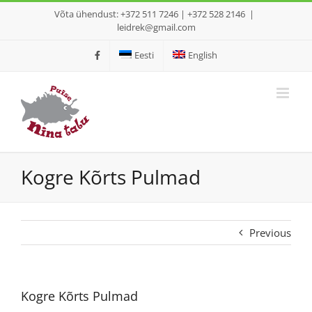
Skip
Võta ühendust: +372 511 7246 | +372 528 2146
|
to
leidrek@gmail.com
content
Eesti
English
Kogre Kõrts Pulmad
Previous
Kogre Kõrts Pulmad